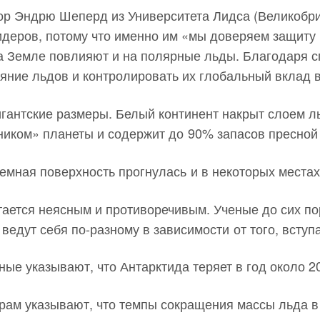
р Эндрю Шеперд из Университета Лидса (Великобрит
деров, потому что именно им «мы доверяем защиту
а Земле повлияют и на полярные льды. Благодаря 
аяние льдов и контролировать их глобальный вклад 
гантские размеры. Белый континент накрыт слоем л
ником» планеты и содержит до 90% запасов пресной 
земная поверхность прогнулась и в некоторых местах
ается неясным и противоречивым. Ученые до сих пор 
ведут себя по-разному в зависимости от того, вступ
ые указывают, что Антарктида теряет в год около 2
ам указывают, что темпы сокращения массы льда в 